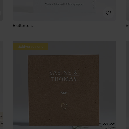
Blättertanz
S