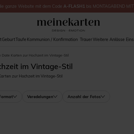
die ganze Website
mit dem Code
A-FLASH1
bis
MONTAGABEND MIT
t
Geburt
Taufe
Kommunion / Konfirmation
Trauer
Weitere Anlässe
Ein
 Date Karten zur Hochzeit im Vintage-Stil
hzeit im Vintage-Stil
rten zur Hochzeit im Vintage-Stil
Format
Veredelungen
Anzahl der Fotos