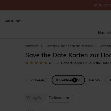
-15
%
auf
Unser Team
Hochzei
Startseite
>
Save the Date Karten zur Hochzeit
>
Save the
Save the Date Karten zur Hoc
4.9
/5
20
Bewertungen für Save the Date Ka
Sortieren
Kollektion
Farbe
1
Vintage
Zurücksetzen