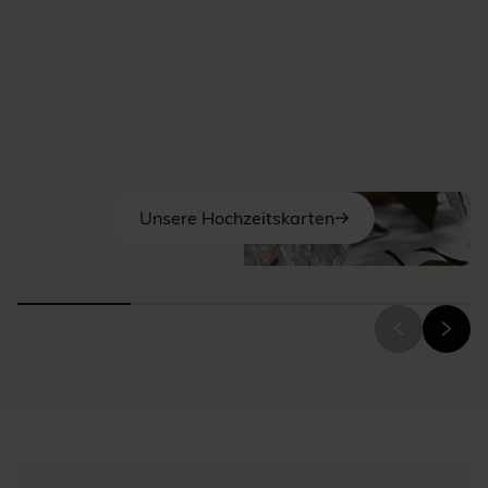
Mit unserem benutzerfreundlichen Gestaltungstool gestalten Sie
Ihre Karten ganz einfach selbst. Wählen Sie ein Foto, das Ihre
Stimmung am besten widerspiegelt, entscheiden Sie sich für die
Papierart, die Ihnen am meisten zusagt und lassen Sie sich von
unseren Textvorschlägen inspirieren. So entstehen ganz
persönliche Karten, die perfekt zu Ihrem Anlass passen.
Weil jedes Detail zählt, finden Sie bei uns auch liebevoll
ausgewählte
Geschenkideen
für Ihre Gäste. Passende
Unsere Hochzeitskarten
Accessoires wie Briefumschläge oder Siegelmarken können Sie
direkt bei der Bestellung hinzufügen – ebenso wie Ihre
bevorzugte Art der Lieferung.
Und falls Sie bei der Gestaltung oder der Auswahl Unterstützung
benötigen, steht Ihnen unser Kundenservice während der
angegebenen Öffnungszeiten gerne zur Seite.