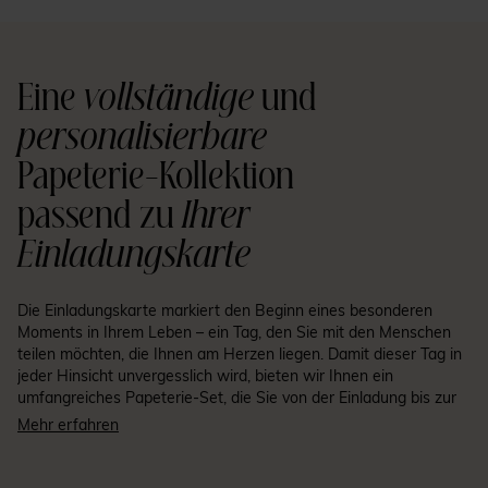
Eine
vollständige
und
personalisierbare
Papeterie-Kollektion
passend zu
Ihrer
Einladungskarte
Die Einladungskarte markiert den Beginn eines besonderen
Moments in Ihrem Leben – ein Tag, den Sie mit den Menschen
teilen möchten, die Ihnen am Herzen liegen. Damit dieser Tag in
jeder Hinsicht unvergesslich wird, bieten wir Ihnen ein
umfangreiches Papeterie-Set, die Sie von der Einladung bis zur
Feier begleitet: Einladungskarten und Antwortkarten,
Mehr erfahren
Menükarten, Tischkarten, Flaschenetiketten, Kirchenhefte,
Dankeskarten und vieles mehr. Alles kann auf ein gemeinsames
Design und Thema abgestimmt werden – ganz nach Ihrem Stil.