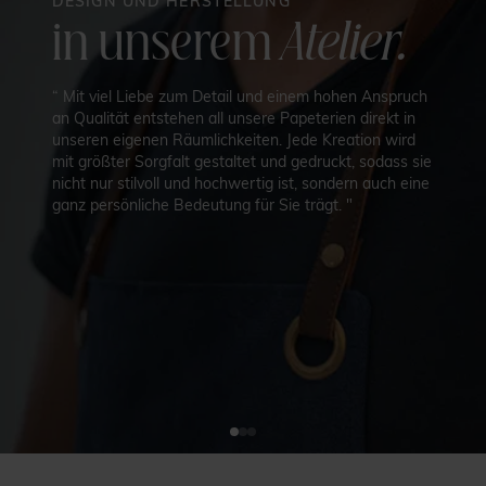
DESIGN UND HERSTELLUNG
strukturiertem, schimmerndem oder laminiertem Papier mit
in unserem
Atelier.
Glanz-Finish-Option – immer kombiniert mit farblich
passenden Briefumschlägen.
“ Mit viel Liebe zum Detail und einem hohen Anspruch
Nach der Feier können Sie sich stilvoll mit einer individuell
an Qualität entstehen all unsere Papeterien direkt in
gestalteten Dankeskarte bei all denen bedanken, die an
unseren eigenen Räumlichkeiten. Jede Kreation wird
Ihrer Hochzeit an Sie gedacht haben. Wählen Sie dazu eine
mit größter Sorgfalt gestaltet und gedruckt, sodass sie
Karte im selben Design wie die Einladung oder in einem
nicht nur stilvoll und hochwertig ist, sondern auch eine
völlig neuen Look. So bleibt Ihr Hochzeitsfest auch in der
ganz persönliche Bedeutung für Sie trägt. "
Erinnerung Ihrer Gäste etwas ganz Besonderes.