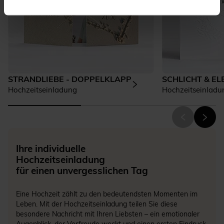
STRANDLIEBE - DOPPELKLAPP
SCHLICHT & E
Hochzeitseinladung
Hochzeitseinladu
Ihre individuelle
Hochzeitseinladung
für einen unvergesslichen Tag
Eine Hochzeit zählt zu den bedeutendsten Momenten im
Leben. Mit der Hochzeitseinladung teilen Sie diese
besondere Nachricht mit Ihren Liebsten – ein emotionaler