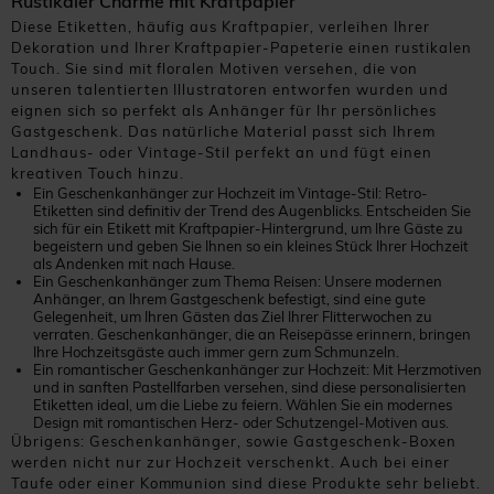
Rustikaler Charme mit Kraftpapier
Diese Etiketten, häufig aus Kraftpapier, verleihen Ihrer
Dekoration und Ihrer Kraftpapier-Papeterie einen rustikalen
Touch. Sie sind mit floralen Motiven versehen, die von
unseren talentierten Illustratoren entworfen wurden und
eignen sich so perfekt als Anhänger für Ihr persönliches
Gastgeschenk. Das natürliche Material passt sich Ihrem
Landhaus- oder Vintage-Stil perfekt an und fügt einen
kreativen Touch hinzu.
Ein Geschenkanhänger zur Hochzeit im Vintage-Stil: Retro-
Etiketten sind definitiv der Trend des Augenblicks. Entscheiden Sie
sich für ein Etikett mit Kraftpapier-Hintergrund, um Ihre Gäste zu
begeistern und geben Sie Ihnen so ein kleines Stück Ihrer Hochzeit
als Andenken mit nach Hause.
Ein Geschenkanhänger zum Thema Reisen: Unsere modernen
Anhänger, an Ihrem Gastgeschenk befestigt, sind eine gute
Gelegenheit, um Ihren Gästen das Ziel Ihrer Flitterwochen zu
verraten. Geschenkanhänger, die an Reisepässe erinnern, bringen
Ihre Hochzeitsgäste auch immer gern zum Schmunzeln.
Ein romantischer Geschenkanhänger zur Hochzeit: Mit Herzmotiven
und in sanften Pastellfarben versehen, sind diese personalisierten
Etiketten ideal, um die Liebe zu feiern. Wählen Sie ein modernes
Design mit romantischen Herz- oder Schutzengel-Motiven aus.
Übrigens: Geschenkanhänger, sowie Gastgeschenk-Boxen
werden nicht nur zur Hochzeit verschenkt. Auch bei einer
Taufe oder einer Kommunion sind diese Produkte sehr beliebt.