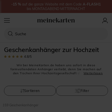
-15
%
auf
die ganze Website
mit dem Code
A-FLASH1
bis
MONTAGABEND MITTERNACHT
Geschenkanhänger zur Hochzeit
4.8
/5
Wir bei MeineKarten.de haben uns sofort in diese
formvollendeten Anhänger verliebt, denn Sie machen auf
den Tischen Ihrer Hochzeitsgesellschaft den stilvollen
Weiterlesen
Unterschied aus. Unsere
personalisierbaren
Geschenkanhänger zur Hochzeit
lassen viel Raum für eine
persönliche Gestaltung: Farbe, Design in
Übereinstimmung mit Ihren Einladungen, Fotos oder
Sortieren
Filter
romantische Details wie Schutzengel. In unserem Online-
Shop verwirklichen Sie all Ihre Ideen. Der Versand erfolgt
innerhalb von 24 bis 48 Stunden, unser unschlagbarer
159 Geschenkanhänger
Preis macht dieses liebevolle Detail zum absoluten Must-
have-Stück für Ihre Hochzeit! Die personalisierten