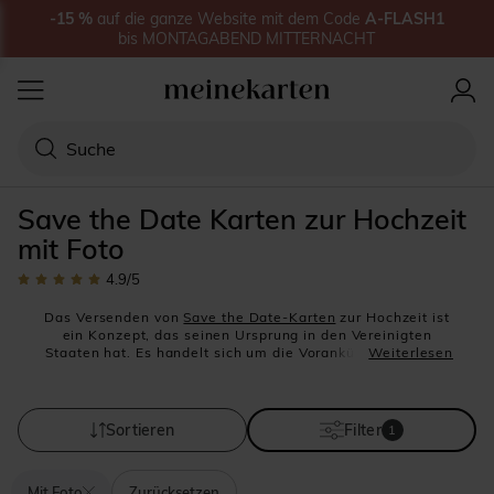
-15
%
auf
die ganze Website
mit dem Code
A-FLASH1
bis
MONTAGABEND MITTERNACHT
Save the Date Karten zur Hochzeit
mit Foto
4.9
/5
Das Versenden von
Save the Date-Karten
zur Hochzeit ist
ein Konzept, das seinen Ursprung in den Vereinigten
Staaten hat. Es handelt sich um die Vorankündigung Ihrer
Weiterlesen
bevorstehenden Hochzeit, mit der Sie Ihre Gäste bitten,
sich diesen Tag frei zu halten. Daher sollten diese
besonderen Karten schon mehrere Monate oder sogar ein
ganzes Jahr vor der Hochzeit versandt werden. Auf einer
Sortieren
Filter
1
Save-the-Date Karte steht traditionell nur das Datum Ihrer
Hochzeit und Ihre beiden Vornamen. Der Ort der
Zeremonie und des Empfangs, sowie der Tagesablauf
Mit Foto
Zurücksetzen
werden erst mit den Einladungskarten zur Hochzeit