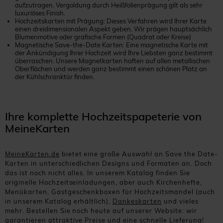
aufzutragen. Vergoldung durch Heißfolienprägung gilt als sehr
luxuriöses Finish.
Hochzeitskarten mit Prägung: Dieses Verfahren wird Ihrer Karte
einen dreidimensionalen Aspekt geben. Wir prägen hauptsächlich
Blumenmotive oder grafische Formen (Quadrat oder Kreise)
Magnetische Save-the-Date Karten: Eine magnetische Karte mit
der Ankündigung Ihrer Hochzeit wird Ihre Liebsten ganz bestimmt
überraschen. Unsere Magnetkarten haften auf allen metallischen
Oberflächen und werden ganz bestimmt einen schönen Platz an
der Kühlschranktür finden.
Ihre komplette Hochzeitspapeterie von
MeineKarten
MeineKarten.de
bietet eine große Auswahl an Save the Date-
Karten in unterschiedlichen Designs und Formaten an. Doch
das ist noch nicht alles. In unserem Katalog finden Sie
originelle Hochzeitseinladungen, aber auch Kirchenhefte,
Menükarten, Gastgeschenkboxen für Hochzeitsmandel (auch
in unserem Katalog erhältlich),
Dankeskarten
und vieles
mehr. Bestellen Sie noch heute auf unserer Website: wir
garantieren attraktive Preise und eine schnelle Lieferung!