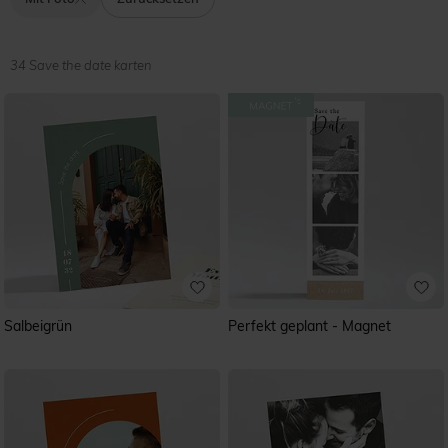
verkündet.
In dieser Kollektion finden Sie all unsere Save the Date-
Karten mit Fotos, die Sie selbstständig online gestalten
können. Alle Karten werden von unseren hauseigenen
34 Save the date karten
Grafikern und Illustratoren extra für Sie entworfen.
Format, Design, Setting und Gestaltung sind bei jedem
Modell unterschiedlich. Entdecken Sie in unserer
Designselection beispielsweise florale Vintage-Designs,
originelle Foto-Karten oder moderne Save the Date-
Einladungen im Quadratischen Format, die an ein Polaroid
erinnern.
Salbeigrün
Perfekt geplant - Magnet