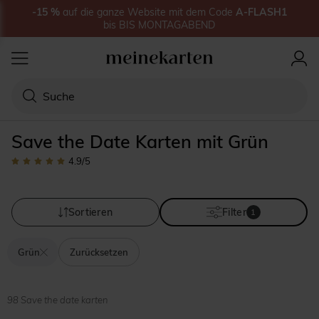
-15
%
auf
die ganze Website
mit dem Code
A-FLASH1
bis
BIS MONTAGABEND
Save the Date Karten mit Grün
4.9
/5
Sortieren
Filter
1
Grün
Zurücksetzen
98 Save the date karten