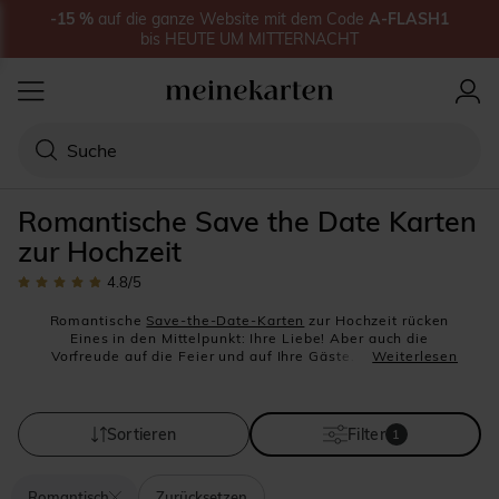
-15
%
auf
die ganze Website
mit dem Code
A-FLASH1
bis
HEUTE UM MITTERNACHT
Romantische Save the Date Karten
zur Hochzeit
4.8
/5
Romantische
Save-the-Date-Karten
zur Hochzeit rücken
Eines in den Mittelpunkt: Ihre Liebe! Aber auch die
Vorfreude auf die Feier und auf Ihre Gäste. Wie wäre es
Weiterlesen
mit unseren Karten "Eng verbunden", "Blumenwiese" oder
"Zurück zur Natur" für die Ankündigung Ihres großen
Tages? Oder mit den besonders schönen Save-the-Date-
Karten "Vertrauen" oder "Abdruck des Herzens"? Nutzen
Sortieren
Filter
1
Sie den romantischen, liebevollen Stil inklusive
besonderer Materialien und Verarbeitungen dann auch für
Ihre weitere Hochzeitspapeterie. Zum Beispiel für Ihre
Romantisch
Zurücksetzen
Hochzeitseinladungen
, Antwortkarten, Kirchenheften,