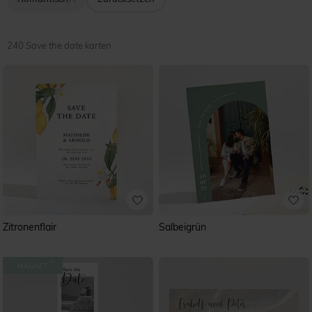
Geschenkboxen, Menükarten und Flaschenetiketten. Die
Karten-Designs lassen sich mit unserem Online-
Gestaltungstool ganz leicht mit Ihren Texten, Daten,
Namen oder Fotos anpassen. Ihre Gäste werden die
240 Save the date karten
romantischen Hochzeitskarten ganz sicher ins Herz
schließen!
Zitronenflair
Salbeigrün