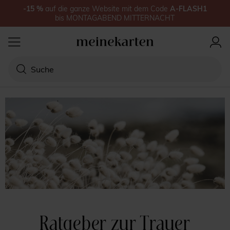
-15
%
auf
die ganze Website
mit dem Code
A-FLASH1
bis
MONTAGABEND MITTERNACHT
Ratgeber zur Trauer