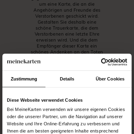
um eine Karte, die an die
Angehörigen und Freunde des
Verstorbenen geschickt wird.
Gestalten Sie deshalb eine
schöne Trauerkarte, die dem
Verstorbenen eine letzte Ehre
erweisen wird. Und die dem
Empfänger dieser Karte ein
schönes Andenken an den Toten
hinterlässt.
Denken Sie auch eine
Todesanzeige an die Lokalpresse
und an das Rathaus zu schicken,
Zustimmung
Details
Über Cookies
sodass alle Mitbürger über das
Versterben Ihrer geliebten Person
informiert werden.
Diese Webseite verwendet Cookies
Wie gestaltet man eine
Bei MeineKarten verwenden wir unsere eigenen Cookies
Trauerkarte?
oder die unserer Partner, um die Navigation auf unserer
Wir von meineKarten haben
Website und Ihre Online-Erfahrung zu verbessern und
unsere professionellen
Ihnen die am besten geeigneten Inhalte entsprechend
Illustratoren und Grafikdesigner