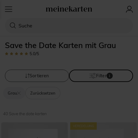
Save the Date Karten mit Grau
5.0
/5
Sortieren
Filter
1
Grau
Zurücksetzen
40 Save the date karten