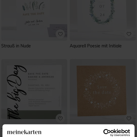
Strauß in Nude
Aquarell Poesie mit Initiale
The big day
Windröschen - Quadrat