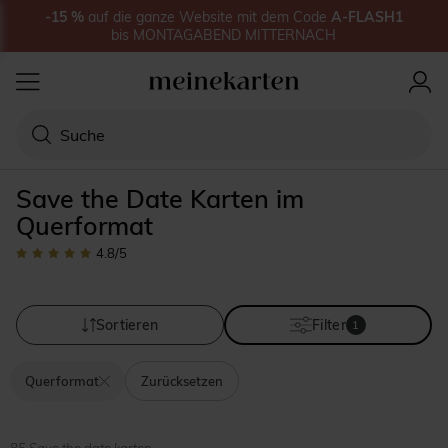
-15
%
auf
die ganze Website
mit dem Code
A-FLASH1
bis
MONTAGABEND MITTERNACH
Save the Date Karten im
Querformat
4.8
/5
Sortieren
Filter
1
Querformat
Zurücksetzen