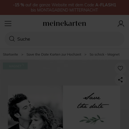
-15
%
auf
die ganze Website
mit dem Code
A-FLASH1
bis
MONTAGABEND MITTERNACHT
Startseite
>
Save the Date Karten zur Hochzeit
>
So schick - Magnet