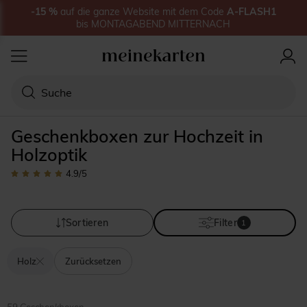
-15
%
auf
die ganze Website
mit dem Code
A-FLASH1
bis
MONTAGABEND MITTERNACH
Geschenkboxen zur Hochzeit in
Holzoptik
4.9
/5
Sortieren
Filter
1
Holz
Zurücksetzen