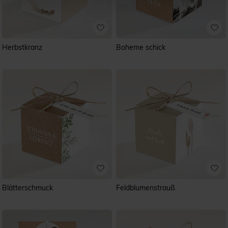
Herbstkranz
Boheme schick
Blätterschmuck
Feldblumenstrauß