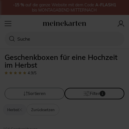
-15
%
auf
die ganze Website
mit dem Code
A-FLASH1
bis
MONTAGABEND MITTERNACH
Geschenkboxen für eine Hochzeit
im Herbst
4.9
/5
Sortieren
Filter
1
Herbst
Zurücksetzen