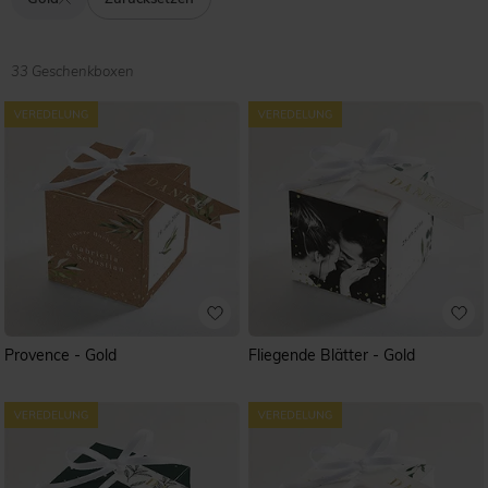
ist. In dieser Kollektion bieten wir Ihnen unsere
elegantesten Geschenkboxen mit Veredelungen in Gold
an. Unser Gestaltungstool ermöglicht es Ihnen schöne
Fotos von Ihnen oder der Location einzufügen und Ihren
33 Geschenkboxen
persönlichen Text auf die Boxen zu drucken. Wir
empfehlen Ihnen eine Geschenkbox im gleichen Design
wie Ihre Hochzeitseinladung zu wählen.
Provence - Gold
Fliegende Blätter - Gold