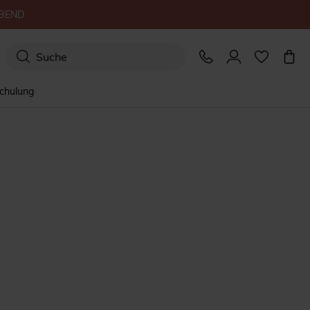
BEND
schulung