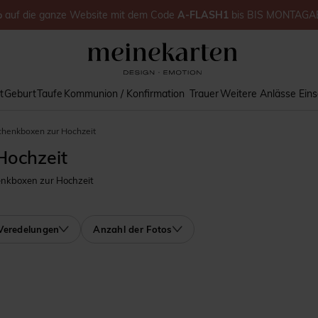
%
auf
die ganze Website
mit dem Code
A-FLASH1
bis
BIS MONTAGA
t
Geburt
Taufe
Kommunion / Konfirmation
Trauer
Weitere Anlässe
Ein
chenkboxen zur Hochzeit
Hochzeit
enkboxen zur Hochzeit
Veredelungen
Anzahl der Fotos