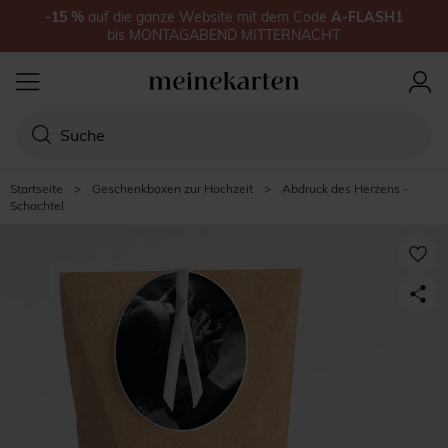
-15
%
auf
die ganze Website
mit dem Code
A-FLASH1
bis
MONTAGABEND MITTERNACHT
Startseite
>
Geschenkboxen zur Hochzeit
>
Abdruck des Herzens -
Schachtel