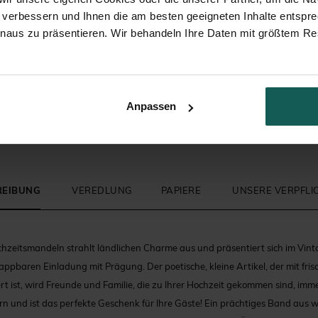
 verbessern und Ihnen die am besten geeigneten Inhalte entspr
inaus zu präsentieren. Wir behandeln Ihre Daten mit größtem Re
Zuckermandeln
Briefumschlag
Anpassen
REIBUNG
VEREDLUNG
PAPIERE
UNSERE VERPFL
hzeitsmandeln strahlt ländlichen Charme aus und präsentiert sich im Vintag
appbaren Einladung mit Prägung. Der poetische, kleine Artikel, der mit fris
rt ist, wird Freunde und Familie, die zu Ihrer Hochzeit gekommen sind, imm
n und ist das perfekte Geschenk für Ihre Gäste! Ein prächtiges Band aus 