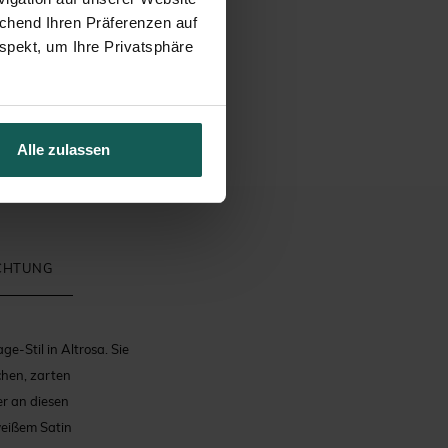
echend Ihren Präferenzen auf
spekt, um Ihre Privatsphäre
Alle zulassen
ICHTUNG
e-Stil in Altrosa. Sie
chen, zarten
er an diesen
weißem Satin