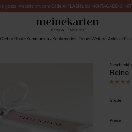
die ganze Website
mit dem Code
A-FLASH1
bis
MONTAGABEND MIT
t
Geburt
Taufe
Kommunion / Konfirmation
Trauer
Weitere Anlässe
Ein
Geschenkbo
Reine
Größe
Preise