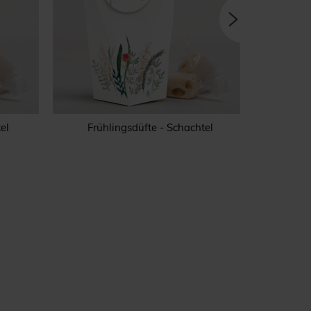
el
Frühlingsdüfte - Schachtel
Blum