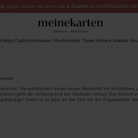
die ganze Website
mit dem Code
A-FLASH1
bis
MONTAGABEND MI
t
Geburt
Taufe
Kommunion / Konfirmation
Trauer
Weitere Anlässe
Ein
mmunion
munion. Sie symbolisiert einen neuen Abschnitt im christlichen 
en Lebens geht der Firmung und der Hochzeit voraus. Das Datum 
gekündigt? Dann ist es jetzt an der Zeit mit der Organisation d
 Gestaltung Ihrer Tisch-Deko: Aufkleber zur Kommunion, Gesche
 ein zentrales Objekt bei einer Kommunion. Wie wäre es also mi
ne kleine Kerze in einer eleganten Metalldose an, die Sie entwed
ause geben können. Das kleine Plus: Die Sticker auf dem Decke