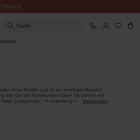
TTERNACH
schulung
Leben Ihres Kindes und ist ein wichtiger Moment
und den Ort der Kommunion haben Sie bereits mit
er Feier zu beginnen. In unserem großen Katalog
Weiterlesen
nkanhänger und Geschenkboxen, sowie unsere
t einer kleinen Kommunionkerze als Gastgeschenk
er während der Feier anzünden können, oder jedem
l der Kerzen-Dosen können mit unserem