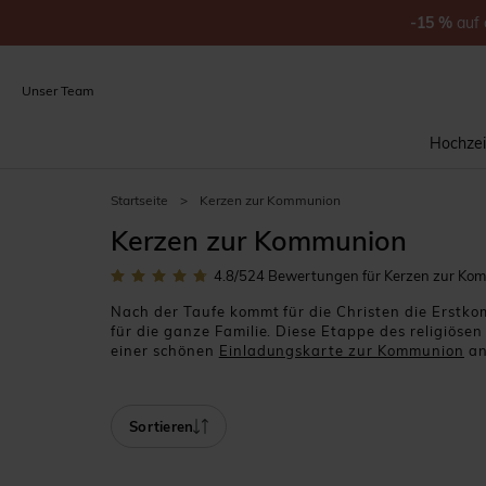
-15
%
auf
Unser Team
Hochzei
Startseite
>
Kerzen zur Kommunion
Kerzen zur Kommunion
4.8
/5
24
Bewertungen für Kerzen zur Ko
Nach der Taufe kommt für die Christen die Erstkom
für die ganze Familie. Diese Etappe des religiös
einer schönen
Einladungskarte zur Kommunion
an
zur Kommunion finden Sie viele Produkte für die
leckeren Zuckermandeln. Die Kommunionskerze ist
vor dem Teller jedes Gastes? Wir bieten Ihnen ei
Sortieren
Gast als Andenken an den schönen Tag mit nach H
Gestaltungstool ganz einfach bearbeitet werden.