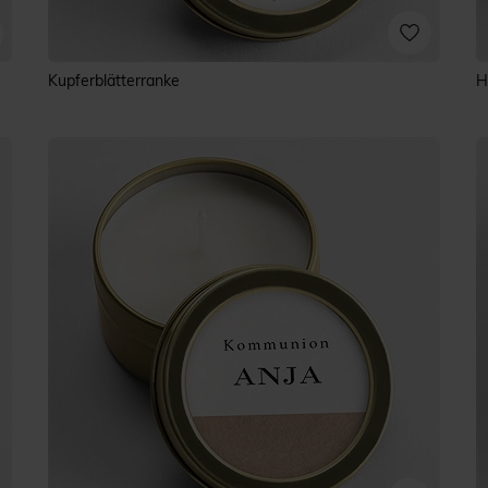
Kupferblätterranke
H