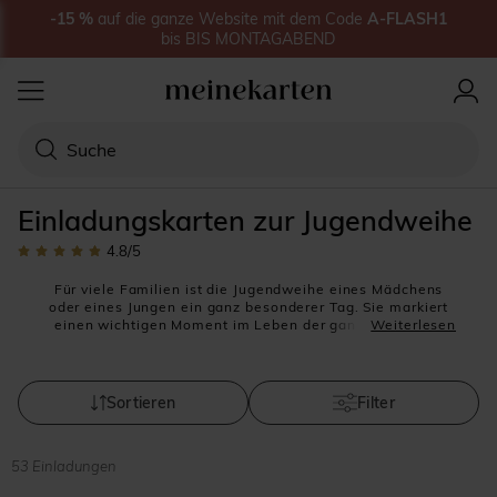
-15
%
auf
die ganze Website
mit dem Code
A-FLASH1
bis
BIS MONTAGABEND
Einladungskarten zur Jugendweihe
4.8
/5
Für viele Familien ist die Jugendweihe eines Mädchens
oder eines Jungen ein ganz besonderer Tag. Sie markiert
einen wichtigen Moment im Leben der ganzen Familie.
Weiterlesen
Die Jugendweihe-Zeremonie selbst ist eine formelle
Veranstaltung, bei der junge Menschen in die
Erwachsenenwelt willkommen geheißen werden. Dies
kann die Teilnahme der Jugendlichen an einem Gelöbnis
Sortieren
Filter
oder die Übernahme von Verpflichtungen zu bestimmten
Werten oder Prinzipien beinhalten. Nach der Zeremonie
versammeln sich oft Familien und Freunde zu einem
53 Einladungen
festlichen Essen oder einer Feier. Damit bei dieser großen
Feier auch alle wichtigen Personen dabei sein werden,