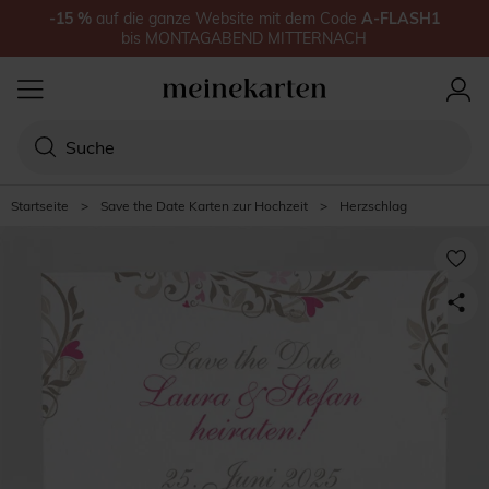
-15
%
auf
die ganze Website
mit dem Code
A-FLASH1
bis
MONTAGABEND MITTERNACH
Startseite
>
Save the Date Karten zur Hochzeit
>
Herzschlag