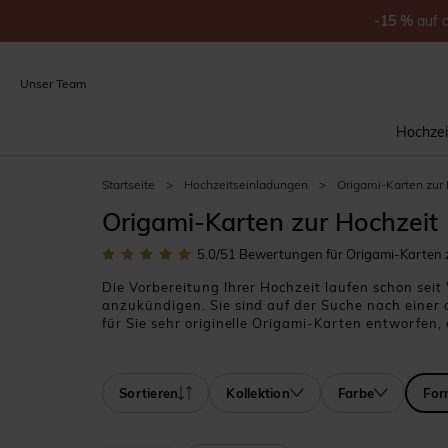
-15
%
auf
Unser Team
Hochzei
Startseite
>
Hochzeitseinladungen
>
Origami-Karten zur
Origami-Karten zur Hochzeit
5.0
/5
1
Bewertungen für Origami-Karten 
Die Vorbereitung Ihrer Hochzeit laufen schon se
anzukündigen. Sie sind auf der Suche nach einer o
für Sie sehr originelle Origami-Karten entworfen,
mit diesen originellen Origami-Karten, verziert 
Spitze. Wir sind sicher, dass diese Karte all Ihr
Kindheitstagen vergisst man so schnell nicht…
Sortieren
Kollektion
Farbe
For