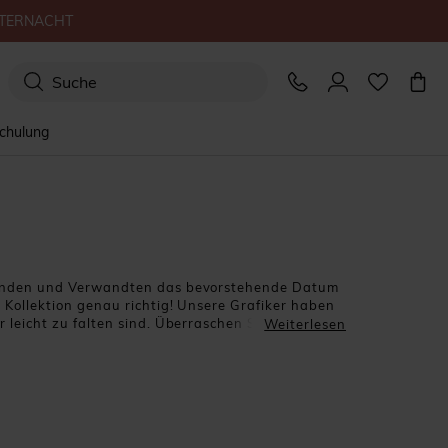
TERNACHT
schulung
Freunden und Verwandten das bevorstehende Datum
 Kollektion genau richtig! Unsere Grafiker haben
 leicht zu falten sind. Überraschen Sie Ihr Umfeld
Weiterlesen
, Sternen, Blätterzweige, Blumen und weiße
e Origami-Himmel-und-Hölle-Spiel aus