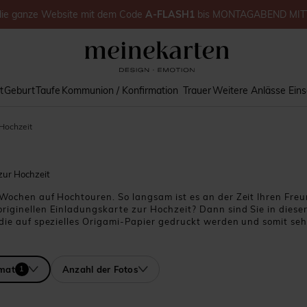
die ganze Website
mit dem Code
A-FLASH1
bis
MONTAGABEND MIT
t
Geburt
Taufe
Kommunion / Konfirmation
Trauer
Weitere Anlässe
Ein
 Hochzeit
zur Hochzeit
it Wochen auf Hochtouren. So langsam ist es an der Zeit Ihren 
riginellen Einladungskarte zur Hochzeit? Dann sind Sie in dieser
 die auf spezielles Origami-Papier gedruckt werden und somit sehr
mit schönen Fotos und romantischen Illustrationen wie einem Herz
e Liebsten in die Vergangenheit zurückversetzen wird: Das lustig
mat
Anzahl der Fotos
1