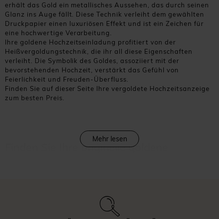
erhält das Gold ein metallisches Aussehen, das durch seinen
Glanz ins Auge fällt. Diese Technik verleiht dem gewählten
Druckpapier einen luxuriösen Effekt und ist ein Zeichen für
eine hochwertige Verarbeitung.
Ihre goldene Hochzeitseinladung profitiert von der
Heißvergoldungstechnik, die ihr all diese Eigenschaften
verleiht. Die Symbolik des Goldes, assoziiert mit der
bevorstehenden Hochzeit, verstärkt das Gefühl von
Feierlichkeit und Freuden-Überfluss.
Finden Sie auf dieser Seite Ihre vergoldete Hochzeitsanzeige
zum besten Preis.
Mehr lesen
Finden Sie Ihre originelle goldene
Einladungskarte in unserer Auswahl
MeineKarten, der Spezialist für Druck und Papeterie, hat
seine Grafiker mit der Gestaltung vieler goldener
Hochzeitseinladungen betraut. Unser Ziel: Ihnen zu helfen,
ein originelles und qualitatives Modell zu finden, das am