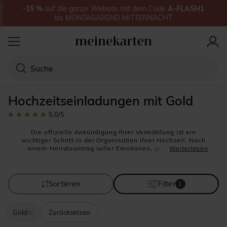
-15
%
auf
die ganze Website
mit dem Code
A-FLASH1
bis
MONTAGABEND MITTERNACHT
Hochzeitseinladungen mit Gold
5.0
/5
Die offizielle Ankündigung Ihrer Vermählung ist ein
wichtiger Schritt in der Organisation Ihrer Hochzeit. Nach
einem Heiratsantrag voller Emotionen, gibt Ihnen der
Weiterlesen
Versand der Hochzeitseinladungen die Möglichkeit, Ihre
Freude mit Ihren Freunden und Verwandten zu teilen. Die
Hochzeitskarten müssen deshalb genau Ihren
Erwartungen und Wünschen entsprechen. Bei
Sortieren
Filter
1
meineKarten.de sind wir uns der Tatsache bewusst, dass
die richtige Wahl, der zu versendeten Save-the-Date
Karten, der Einladungskarten oder Antwortkarten für Sie
Gold
Zurücksetzen
eine wichtige Rolle spielt. In dieser Kollektion finden Sie
all unsere Modelle, die wir mit Hilfe von traditioneller