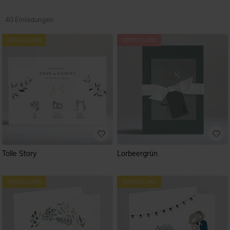
Heißfolienprägung mit
Gold-
,
Silber-
oder
Kupferelementen
veredelt haben. Entdecken Sie die
verschiedenen Designs und Format, wie zum Beispiel die
40 Einladungen
klassische Klappkarte und gestalten Sie Ihre
ausgewählten Stücke online mit unserem Gestaltungstool.
(Alle Preise inkl. MwSt.)
Tolle Story
Lorbeergrün