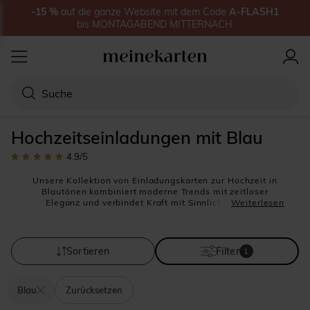
-15
%
auf
die ganze Website
mit dem Code
A-FLASH1
bis
MONTAGABEND MITTERNACH
Hochzeitseinladungen mit Blau
4.9
/5
Unsere Kollektion von Einladungskarten zur Hochzeit in
Blautönen kombiniert moderne Trends mit zeitloser
Eleganz und verbindet Kraft mit Sinnlichkeit. Jede
Weiterlesen
Hochzeitseinladung
wird mit viel Liebe zum Detail
gestaltet, um Ihren besonderen Tag perfekt anzukündigen.
Dank einer breiten Auswahl an Designs und Formaten
können Sie Ihre persönliche Note einbringen und Ihren
Sortieren
Filter
1
Gästen eine Einladung voller Emotionen zukommen
lassen.
Blau
Zurücksetzen