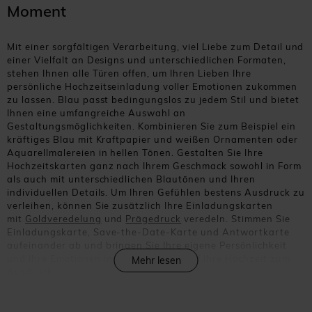
Moment
Mit einer sorgfältigen Verarbeitung, viel Liebe zum Detail und
einer Vielfalt an Designs und unterschiedlichen Formaten,
stehen Ihnen alle Türen offen, um Ihren Lieben Ihre
persönliche Hochzeitseinladung voller Emotionen zukommen
zu lassen. Blau passt bedingungslos zu jedem Stil und bietet
Ihnen eine umfangreiche Auswahl an
Gestaltungsmöglichkeiten. Kombinieren Sie zum Beispiel ein
kräftiges Blau mit Kraftpapier und weißen Ornamenten oder
Aquarellmalereien in hellen Tönen. Gestalten Sie Ihre
Hochzeitskarten ganz nach Ihrem Geschmack sowohl in Form
als auch mit unterschiedlichen Blautönen und Ihren
individuellen Details. Um Ihren Gefühlen bestens Ausdruck zu
verleihen, können Sie zusätzlich Ihre Einladungskarten
mit
Goldveredelung
und
Prägedruck
veredeln. Stimmen Sie
Einladungskarte, Save-the-Date-Karte und Antwortkarte
aufeinander ab und bringen Sie Ihre eigene Persönlichkeit
und Ihre Emotionen in der Vorfreude auf Ihre Hochzeit zum
Mehr lesen
Ausdruck.
Vielleicht sind Sie sich noch nicht ganz sicher, welches Motto
Sie bei den Einladungskarten für Ihre Hochzeit in den
Vordergrund stellen möchten. Die Auswahl ist groß: