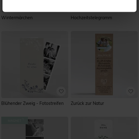
Wintermärchen
Hochzeitstelegramm
Blühender Zweig - Fotostreifen
Zurück zur Natur