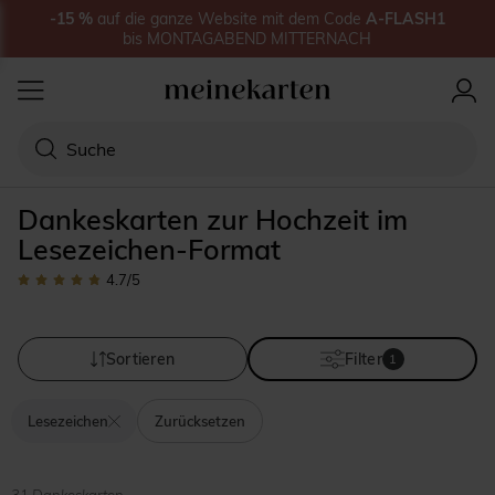
-15
%
auf
die ganze Website
mit dem Code
A-FLASH1
bis
MONTAGABEND MITTERNACH
Dankeskarten zur Hochzeit im
Lesezeichen-Format
4.7
/5
Sortieren
Filter
1
Lesezeichen
Zurücksetzen