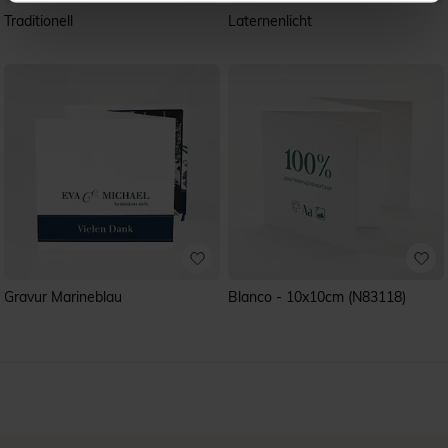
Traditionell
La­ter­nen­licht
Gravur Marineblau
Blanco - 10x10cm (N83118)