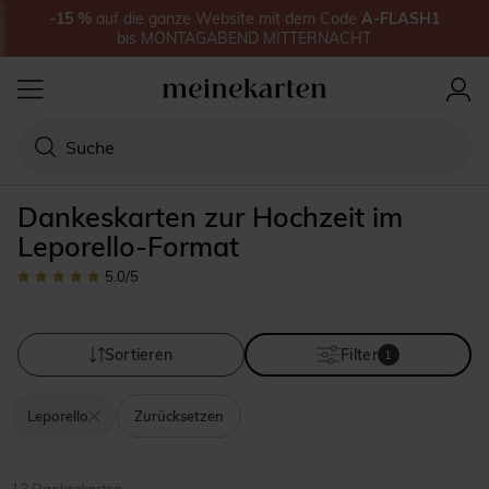
-15
%
auf
die ganze Website
mit dem Code
A-FLASH1
bis
MONTAGABEND MITTERNACHT
Dankeskarten zur Hochzeit im
Leporello-Format
5.0
/5
Sortieren
Filter
1
Leporello
Zurücksetzen