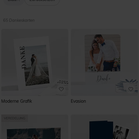
großen Tag vorbereiten – im gleichen Zuge wie Ihre
anderen Papierwaren. Sollten Sie sich für
Danksagungskarten zur Hochzeit in Blau mit Foto
entschieden haben, werden Sie sich etwas gedulden
65 Dankeskarten
müssen, bevor Sie diese mit Fotos Ihrer Hochzeit
gestalten können. Allerdings können Sie mit Ihren Gästen
auf diese Weise tolle Erinnerungen dieses
unvergesslichen Tages teilen und ihnen auf sehr
persönliche Art und Weise für ihre Teilhabe und
Geschenke danken. Bei den meisten unserer blauen
Dankeskarten zur Hochzeit können ein oder mehrere
Foto(s) von Ihnen als Paar verwendet werden. Stöbern Sie
gleich durch unsere Kollektion!
Moderne Grafik
Evasion