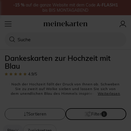
-15
%
auf
die ganze Website
mit dem Code
A-FLASH1
bis
BIS MONTAGABEND
Dankeskarten zur Hochzeit mit
Blau
4.9
/5
Nach der Hochzeit fällt der Druck von Ihnen ab. Schweben
Sie zu zweit auf Wolke sieben und lassen Sie sich von
dem unendlichen Blau des Himmels inspirieren … Blau war
Weiterlesen
die Farbe Ihrer Hochzeitsfeier, blau werden auch Ihre
Danksagungskarten sein. Sie brauchen die Dankeskarten
nicht direkt nach der Hochzeit verschicken, sondern
können diese in Ruhe vorbereiten. Ein Versand nach einem
Sortieren
Filter
1
bis drei Monaten nach dem Hochzeitstag ist ideal, um sich
Zeit für die Gestaltung zu nehmen, ohne jedoch die Gäste
zu lange warten zu lassen. Wenn Sie ein Modell ohne Foto
Blau
Zurücksetzen
wünschen, können Sie die Karte auch schon vor dem