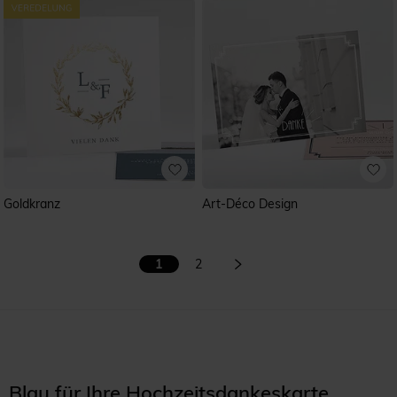
Goldkranz
Art-Déco Design
1
2
Blau für Ihre Hochzeitsdankeskarte