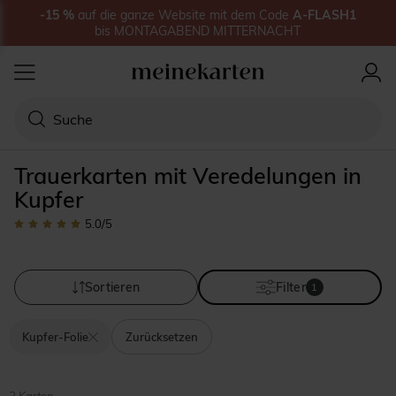
-15
%
auf
die ganze Website
mit dem Code
A-FLASH1
bis
MONTAGABEND MITTERNACHT
Trauerkarten mit Veredelungen in
Kupfer
5.0
/5
Sortieren
Filter
1
Kupfer-Folie
Zurücksetzen