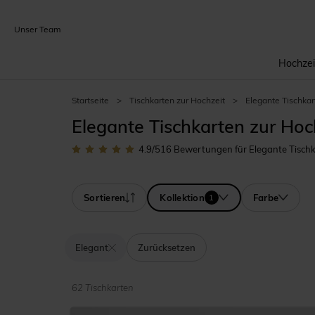
Unser Team
Hochzei
Startseite
>
Tischkarten zur Hochzeit
>
Elegante Tischkar
Elegante Tischkarten zur Hoc
4.9
/5
16
Bewertungen für Elegante Tischk
Sortieren
Kollektion
Farbe
1
Elegant
Zurücksetzen
62 Tischkarten