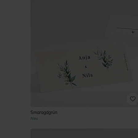
Smaragdgrün
Neu