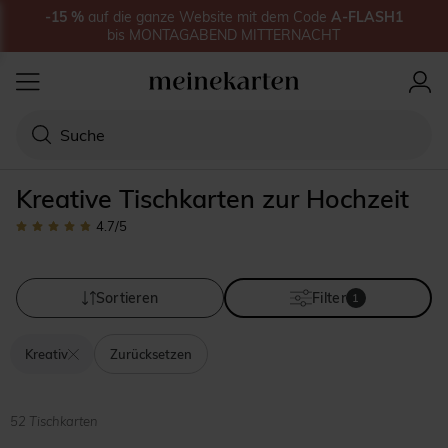
-15
%
auf
die ganze Website
mit dem Code
A-FLASH1
bis
MONTAGABEND MITTERNACHT
Kreative Tischkarten zur Hochzeit
4.7
/5
Sortieren
Filter
1
Kreativ
Zurücksetzen
52 Tischkarten