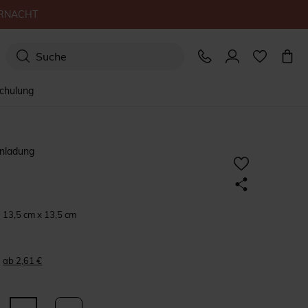
ERNACHT
schulung
inladung
13,5 cm x 13,5 cm
ab 2,61 €