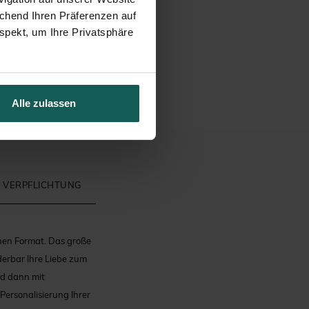
echend Ihren Präferenzen auf
spekt, um Ihre Privatsphäre
Alle zulassen
 VERPFLICHTUNG
hen Format. Das große
derbar Ihre Liebe zum
nd dann mit
Personalisierung Ihrer