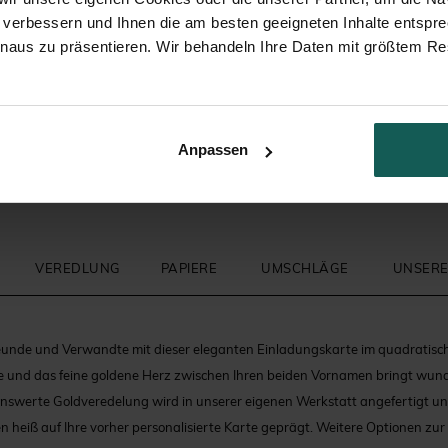
 verbessern und Ihnen die am besten geeigneten Inhalte entspr
inaus zu präsentieren. Wir behandeln Ihre Daten mit größtem Re
Anpassen
VEREDLUNG
PAPIERE
UMSCHLÄGE
UNSERE
reunde und Verwandte mit dieser eleganten Einladungskarte im quadratisc
te und das feine goldene Herz zwischen Ihren beiden Vornamen bringt wun
nswerte Goldveredelung wird in unserer eigenen Werkstatt angefertigt u
n heiß auf Ihre vorher personalisierte Karte geprägt. Weitere Optionen zur 