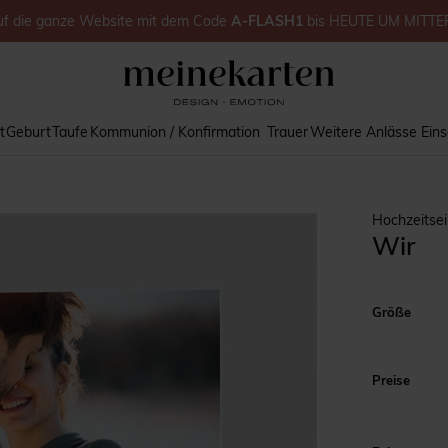
uf
die ganze Website
mit dem Code
A-FLASH1
bis
HEUTE UM MITT
t
Geburt
Taufe
Kommunion / Konfirmation
Trauer
Weitere Anlässe
Ein
Hochzeitse
Wir
Größe
Preise