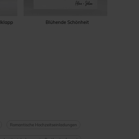
lklapp
Blühende Schönheit
Zu 
Romantische Hochzeitseinladungen