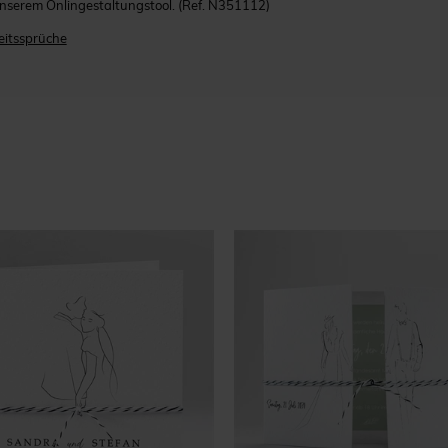
 unserem Onlingestaltungstool.
(Ref. N351112)
itssprüche