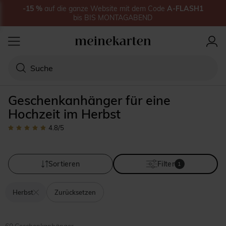
-15
%
auf
die ganze Website
mit dem Code
A-FLASH1
bis
BIS MONTAGABEND
Geschenkanhänger für eine
Hochzeit im Herbst
4.8
/5
Sortieren
Filter
1
Herbst
Zurücksetzen