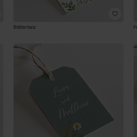
Blättertanz
F