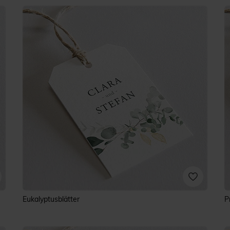
Eukalyptusblätter
P