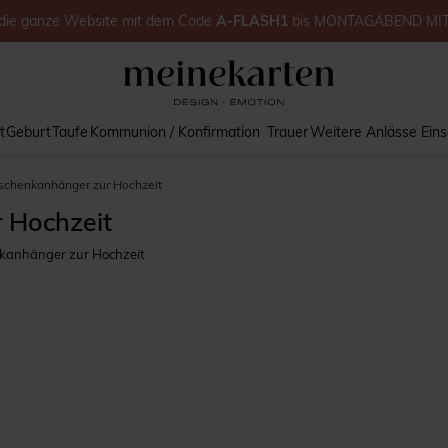
die ganze Website
mit dem Code
A-FLASH1
bis
MONTAGABEND MI
t
Geburt
Taufe
Kommunion / Konfirmation
Trauer
Weitere Anlässe
Ein
schenkanhänger zur Hochzeit
 Hochzeit
kanhänger zur Hochzeit