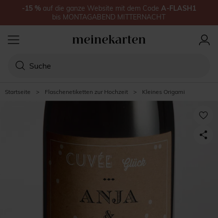
-15
%
auf
die ganze Website
mit dem Code
A-FLASH1
bis
MONTAGABEND MITTERNACHT
Startseite
>
Flaschenetiketten zur Hochzeit
>
Kleines Origami