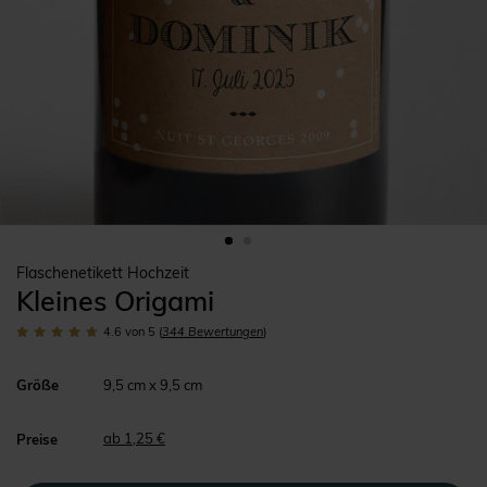
Flaschenetikett Hochzeit
Kleines Origami
4.6
von 5
(
344
Bewertungen
)
Größe
9,5 cm x 9,5 cm
ab 1,25 €
Preise