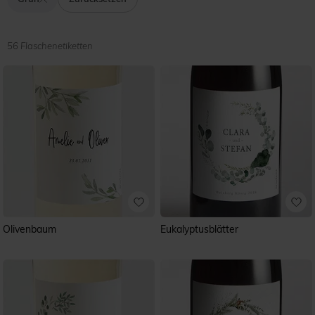
Elemente. Diese Kollektion bietet Ihnen eine Vielzahl an
naturnahen Designs, die auf beste Weise Ihre
Getränkeflaschen veredeln können. Stöbern Sie durch
unsere Kollektion und lassen Sie sich von Ihrem
56 Flaschenetiketten
Lieblingsmodell bezaubern.
Wir wünschen Ihnen ein schönes Fest im Rahmen der
Natur.
Olivenbaum
Eukalyptusblätter