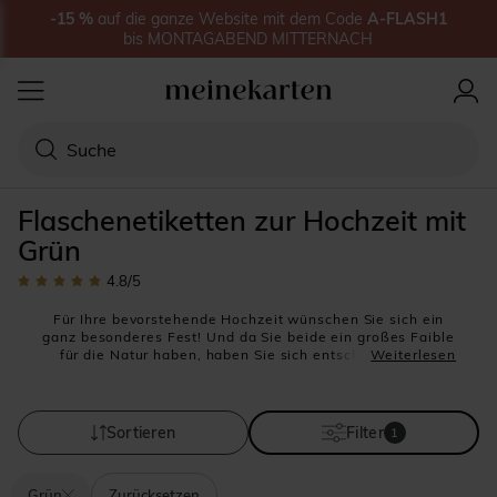
-15
%
auf
die ganze Website
mit dem Code
A-FLASH1
bis
MONTAGABEND MITTERNACH
Flaschenetiketten zur Hochzeit mit
Grün
4.8
/5
Für Ihre bevorstehende Hochzeit wünschen Sie sich ein
ganz besonderes Fest! Und da Sie beide ein großes Faible
für die Natur haben, haben Sie sich entschlossen Ihre
Weiterlesen
Hochzeit im Freien und mit möglichst viel Grün zu feiern.
Grün ist ja bekanntlich auch die Farbe der Hoffnung.
Nachdem also sich für alle Dekorationselemente für die
kirchliche Trauung und auch die Hochzeitslokation
Sortieren
Filter
1
entschlossen haben, ist es nun an der Zeit auch an die
kleinen Details zu denken.
Wie wäre es also mit
selbstklebenden Flaschenetiketten
Grün
Zurücksetzen
im gleichen grünen Farbschema
, der restlichen Papeterie-