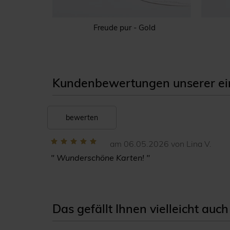
ld
Freude pur - Gold
Kundenbewertungen unserer einl
bewerten
am 06.05.2026 von Lina V.
" Wunderschöne Karten! "
Das gefällt Ihnen vielleicht auch