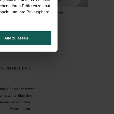
echend Ihren Präferenzen auf
spekt, um Ihre Privatsphäre
ufe
Zuckermandeln
Alle zulassen
 VERPFLICHTUNG
runden Einladungskarte
nformationen über den
 empfehlen wir immer
 andere Optionen zur