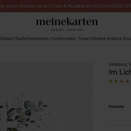
die ganze Website
mit dem Code
A-FLASH1
bis
MONTAGABEND MI
t
Geburt
Taufe
Kommunion / Konfirmation
Trauer
Weitere Anlässe
Ein
Einladung T
Im Lic
Formate