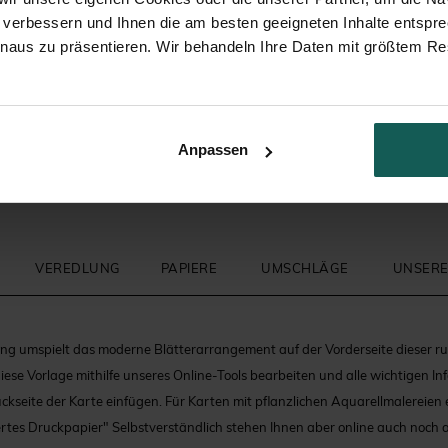
 verbessern und Ihnen die am besten geeigneten Inhalte entspr
inaus zu präsentieren. Wir behandeln Ihre Daten mit größtem Re
Geschenkbeutel Taufe
Glasfläschchen mit Korken Ta
Anpassen
VEREDLUNG
PAPIERE
UMSCHLÄGE
UNSERE
ng umspielt das moderne Blätterarrangement auf der Vorderseite dieser 
iese Vorlage mithilfe unseres Online-Tools bearbeiten und alle wichtigen I
ckseite der Karte einfügen. Für Karten mit pflanzlichen Aquarellmalereien
ertes Druckpapier" Selbstverständlich stehen Ihnen aber online auch noch