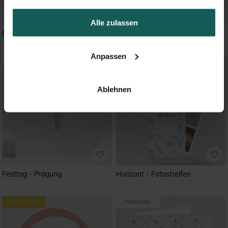
Alle zulassen
Eukalyptuskranz -Fotostreifen
Weißer Bär - Querformat
Anpassen
Ablehnen
Festtag - Prägung
Horizont - Fotostreifen