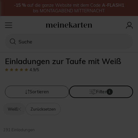
-15
%
auf
die ganze Website
mit dem Code
A-FLASH1
bis
MONTAGABEND MITTERNACHT
Einladungen zur Taufe mit Weiß
4.9
/5
Sortieren
Filter
1
Weiß
Zurücksetzen
191 Einladungen