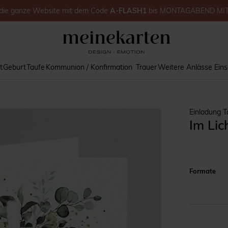
die ganze Website
mit dem Code
A-FLASH1
bis
MONTAGABEND MI
t
Geburt
Taufe
Kommunion / Konfirmation
Trauer
Weitere Anlässe
Ein
Einladung T
Im Lic
Formate