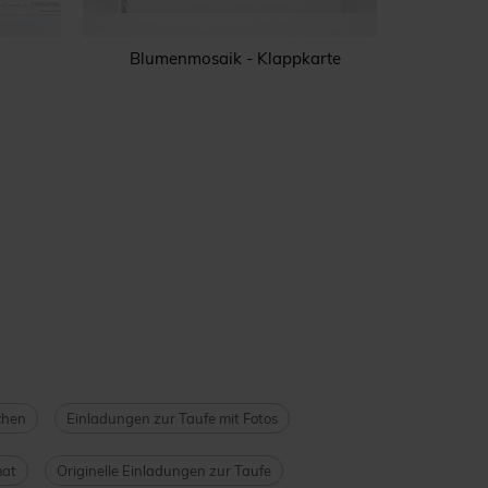
d
Blumenmosaik - Klappkarte
Sanf
chen
Einladungen zur Taufe mit Fotos
mat
Originelle Einladungen zur Taufe