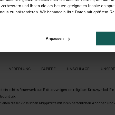
 verbessern und Ihnen die am besten geeigneten Inhalte entspr
inaus zu präsentieren. Wir behandeln Ihre Daten mit größtem Re
Geschenkbeutel Taufe
Glasfläschchen mit Korken Ta
Anpassen
VEREDLUNG
PAPIERE
UMSCHLÄGE
UNSERE
elt ein echtes Feuerwerk aus Blätterzweigen ein religiöses Kreuzsymbol. Ei
elegant ab.
er Seiten dieser klassischen Klappkarte mit Ihren persönlichen Angaben und