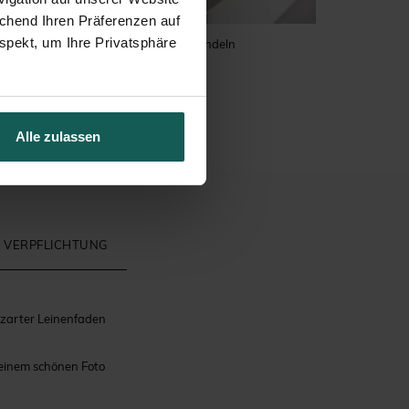
echend Ihren Präferenzen auf
spekt, um Ihre Privatsphäre
ufe
Zuckermandeln
Alle zulassen
 VERPFLICHTUNG
n zarter Leinenfaden
 einem schönen Foto