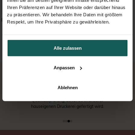
Ihren Präferenzen auf Ihrer Website oder darüber hinaus
zu präsentieren. Wir behandeln Ihre Daten mit größtem
Blanco - Geschenkbox (N340271)
Respekt, um Ihre Privatsphäre zu gewährleisten.
Alle zulassen
Anpassen
Ablehnen
SORGFÄLTIGE QUALITÄTSPRÜFUNG
Jedes Design durchläuft eine sorgfältige
Qualitätsprüfung, bevor es in unserer
hauseigenen Druckerei gefertigt wird.