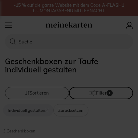
-15
%
auf
die ganze Website
mit dem Code
A-FLASH1
bis
MONTAGABEND MITTERNACHT
Geschenkboxen zur Taufe
individuell gestalten
Sortieren
Filter
1
Individuell gestalten
Zurücksetzen
3 Geschenkboxen