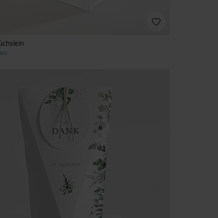
üchslein
eu