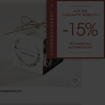
ukalyptuskranz