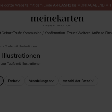
die ganze Website
mit dem Code
A-FLASH1
bis
MONTAGABEND MIT
t
Geburt
Taufe
Kommunion / Konfirmation
Trauer
Weitere Anlässe
Ein
r Taufe mit Illustrationen
Illustrationen
ur Taufe mit Illustrationen
Farbe
Veredelungen
Anzahl der Fotos