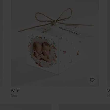
Wald
W
Neu
N