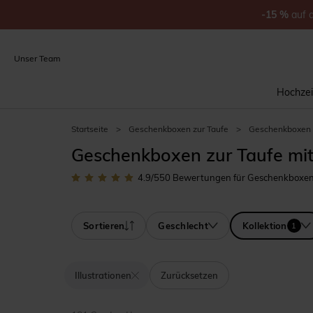
-15
%
auf
Unser Team
Hochzei
Startseite
>
Geschenkboxen zur Taufe
>
Geschenkboxen zu
Geschenkboxen zur Taufe mit 
4.9
/5
50
Bewertungen für Geschenkboxen z
Sortieren
Geschlecht
Kollektion
1
Illustrationen
Zurücksetzen