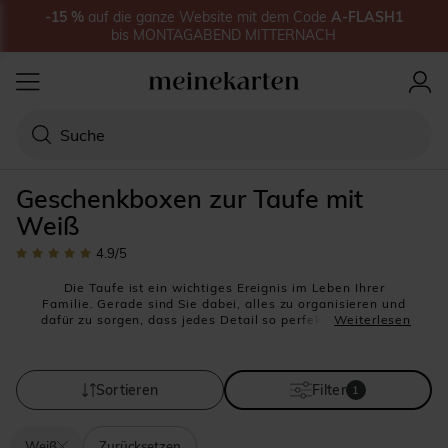
-15
%
auf
die ganze Website
mit dem Code
A-FLASH1
bis
MONTAGABEND MITTERNACH
Geschenkboxen zur Taufe mit
Weiß
4.9
/5
Die Taufe ist ein wichtiges Ereignis im Leben Ihrer
Familie. Gerade sind Sie dabei, alles zu organisieren und
dafür zu sorgen, dass jedes Detail so perfekt wie möglich
Weiterlesen
wird. Denn Sie wollen, dass dieser Tag außergewöhnlich
wird und sich alle Anwesenden noch lange daran erinnern
werden.
Jedes Element der Taufpapeterie ermöglicht es Ihnen, die
Sortieren
Filter
1
Taufe zu dem Ereignis zu machen, das Sie sich für Ihre
Tochter oder Ihren Sohn vorgestellt haben. Und wenn es
ein Element gibt, das bei den Vorbereitungen nicht
Weiß
Zurücksetzen
vernachlässigt werden darf, dann ist es das Geschenk für