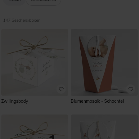
die Gäste. Ihre Familie und Freunde werden sich ganz
bestimmt über eine kleine, aber sorgfältig ausgewählte
Gastgeschenkbox freuen. Füllen Sie sie mit traditionellen
Zuckermandeln oder leckeren Schokoladen-Dragées in
147 Geschenkboxen
Mandel- oder Herzform und verschenken Sie eine
langanhaltende Erinnerung an diesen schönen
gemeinsamen Tag. Die weiße Farbe, die oft mit Reinheit
und Unschuld assoziiert wird, dient als eleganter
Symbolträger der Taufe Ihres Kindes.
Zwillingsbody
Blumenmosaik - Schachtel