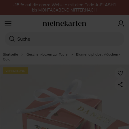
-15
%
auf
die ganze Website
mit dem Code
A-FLASH1
bis
MONTAGABEND MITTERNACH
Startseite
>
Geschenkboxen zur Taufe
>
Blumenalphabet Mädchen -
Gold