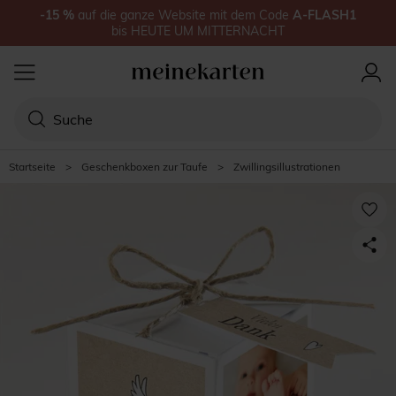
-15
%
auf
die ganze Website
mit dem Code
A-FLASH1
bis
HEUTE UM MITTERNACHT
Startseite
>
Geschenkboxen zur Taufe
>
Zwillingsillustrationen