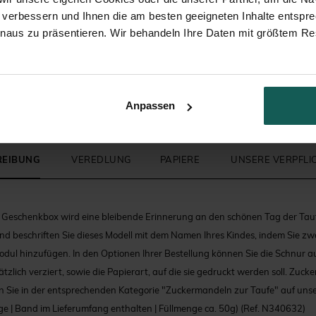
Geschenkbeutel Taufe
Zuckermandeln
 verbessern und Ihnen die am besten geeigneten Inhalte entspr
inaus zu präsentieren. Wir behandeln Ihre Daten mit größtem Re
Anpassen
REIBUNG
VEREDLUNG
PAPIERE
UNSERE VERPFL
 Geschenkbox wird eine bleibende Erinnerung an den schönen Tag der Taufe
nd beschriften Sie dieses Modell mit dem Namen Ihres Kindes, indem Sie zw
ul hinzufügen. In den Optionen Ihrer Bestellung können Sie die Schnur a
zlich verziert, sowie die Papierart, auf die sie gedruckt werden soll. Zuc
 Sie in der entsprechenden Kategorie "Zuckermandeln zur Taufe" auf unse
e | Band im Lieferumfang enthalten | Füllmenge ca. 50g)
(Ref. N340632)