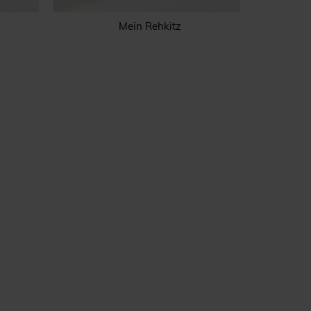
Mein Rehkitz
Blü