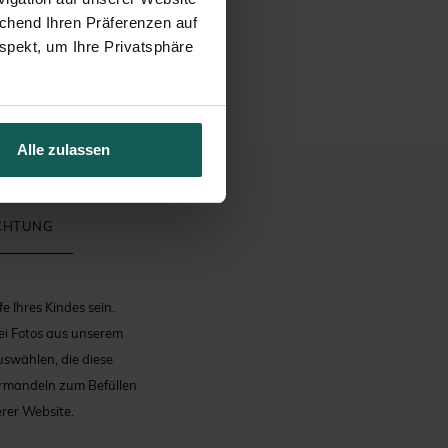
echend Ihren Präferenzen auf
spekt, um Ihre Privatsphäre
Alle zulassen
ICHTUNG
 Ihres Kindes sein.
ei Fotos aus unserem
uswählen, die diese
kermandeln zum Befüllen
rer Website.