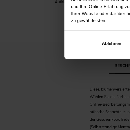
Aufkleber Taufe
und Ihre Online-Erfahrung zu
Ihrer Website oder darüber h
zu gewährleisten.
Ablehnen
BESCH
Diese, blumenverzierte
Wählen Sie die Farbe u
Online-Bearbeitungsmod
hübsche Schachtel zusät
der Geschenkbox finden
(Selbstständige Montag