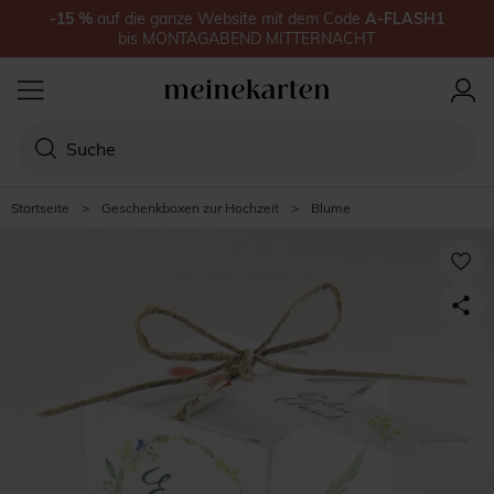
-15
%
auf
die ganze Website
mit dem Code
A-FLASH1
bis
MONTAGABEND MITTERNACHT
Startseite
>
Geschenkboxen zur Hochzeit
>
Blume