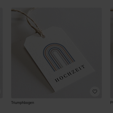
Triumphbogen
P