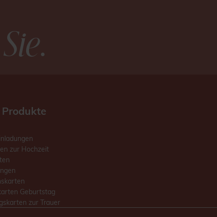
 Sie
.
 Produkte
inladungen
en zur Hochzeit
ten
ungen
skarten
karten Geburtstag
skarten zur Trauer