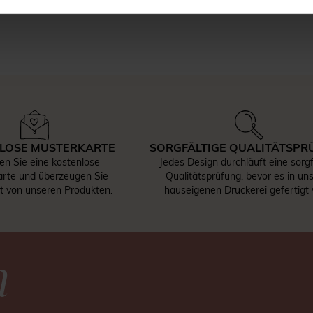
LOSE MUSTERKARTE
SORGFÄLTIGE QUALITÄTSPR
len Sie eine kostenlose
Jedes Design durchläuft eine sorgf
rte und überzeugen Sie
Qualitätsprüfung, bevor es in un
st von unseren Produkten.
hauseigenen Druckerei gefertigt 
n