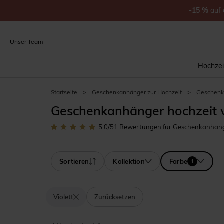
-15
%
auf
Unser Team
Hochzei
Startseite
>
Geschenkanhänger zur Hochzeit
>
Geschenka
Geschenkanhänger hochzeit v
5.0
/5
1
Bewertungen für Geschenkanhänger
Sortieren
Kollektion
Farbe
1
Violett
Zurücksetzen