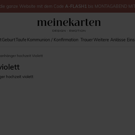
die ganze Website
mit dem Code
A-FLASH1
bis
MONTAGABEND MI
t
Geburt
Taufe
Kommunion / Konfirmation
Trauer
Weitere Anlässe
Ein
nhänger hochzeit Violett
iolett
 hochzeit violett