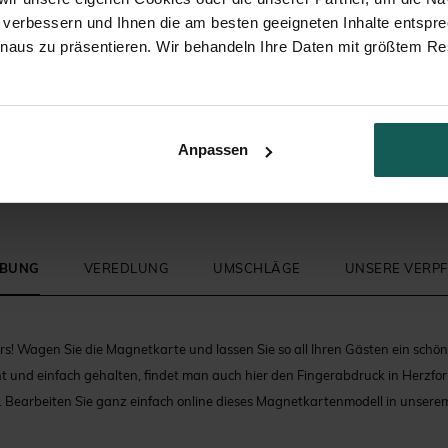
 verbessern und Ihnen die am besten geeigneten Inhalte entspr
inaus zu präsentieren. Wir behandeln Ihre Daten mit größtem Re
Anpassen
IBUNG
VEREDLUNG
UMSCHLÄGE
UNSERE VERP
! Wagen Sie die Magnetkarte und lassen Sie so all Ihren Gästen ein schön
ht und einfach gehalten, findet man auch hier den Fingerabdruck in Herzfor
 Bearbeiten Sie ganz einfach online dieses Magnetkartenmodell in unsere