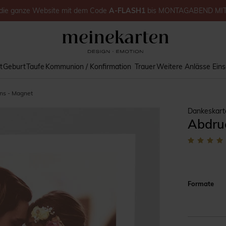
die ganze Website
mit dem Code
A-FLASH1
bis
MONTAGABEND MI
t
Geburt
Taufe
Kommunion / Konfirmation
Trauer
Weitere Anlässe
Ein
ns - Magnet
Dankeskart
Abdru
Formate