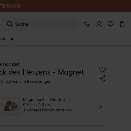
TTERNACH
schulung
e Hochzeit
ck des Herzens - Magnet
5.0
von 5
(
2
Bewertungen
)
Magnetkarte - Quadrat
9,5 cm x 9,5 cm
1 weiteres Format anzeigen