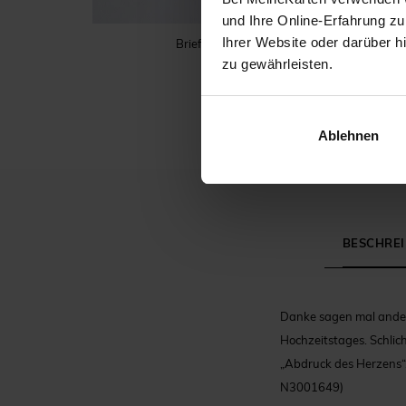
und Ihre Online-Erfahrung zu
Ihrer Website oder darüber h
Briefumschlag
zu gewährleisten.
Ablehnen
BESCHRE
Danke sagen mal anders
Hochzeitstages. Schlic
„Abdruck des Herzens“.
N3001649)