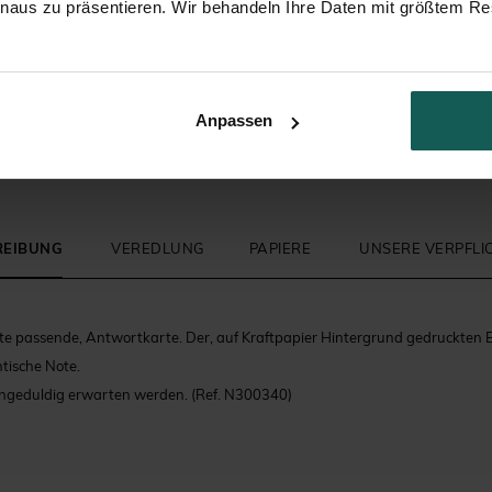
inaus zu präsentieren. Wir behandeln Ihre Daten mit größtem Re
Sitzplan Hochzeit
Zuckermandeln
Anpassen
REIBUNG
VEREDLUNG
PAPIERE
UNSERE VERPFL
te passende, Antwortkarte. Der, auf Kraftpapier Hintergrund gedruckten 
tische Note.
 ungeduldig erwarten werden.
(Ref. N300340)