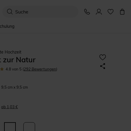
schulung
te Hochzeit
 zur Natur
4.8
von 5
(
292
Bewertungen
)
9,5 cm x 9,5 cm
ab 1,03 €