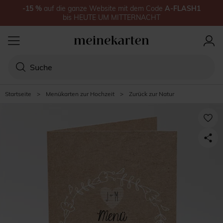
-15
%
auf
die ganze Website
mit dem Code
A-FLASH1
bis
HEUTE UM MITTERNACHT
Startseite
>
Menükarten zur Hochzeit
>
Zurück zur Natur