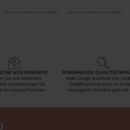
Save the Date Karten in Rosa
Save the Date Karten mit Blau
LOSE MUSTERKARTE
SORGFÄLTIGE QUALITÄTSPR
len Sie eine kostenlose
Jedes Design durchläuft eine sorgf
rte und überzeugen Sie
Qualitätsprüfung, bevor es in un
st von unseren Produkten.
hauseigenen Druckerei gefertigt 
n