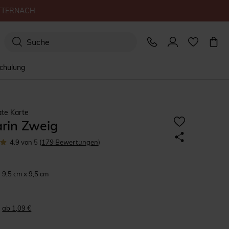
TTERNACH
schulung
ate Karte
rin Zweig
4.9
von 5
(
179
Bewertungen
)
9,5 cm x 9,5 cm
ab 1,09 €