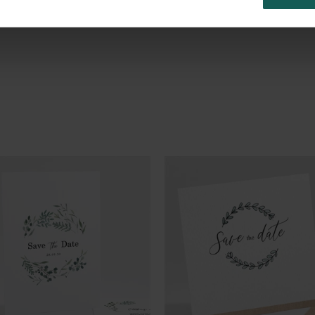
Thema Hochzeit.
(Ref. N3001375)