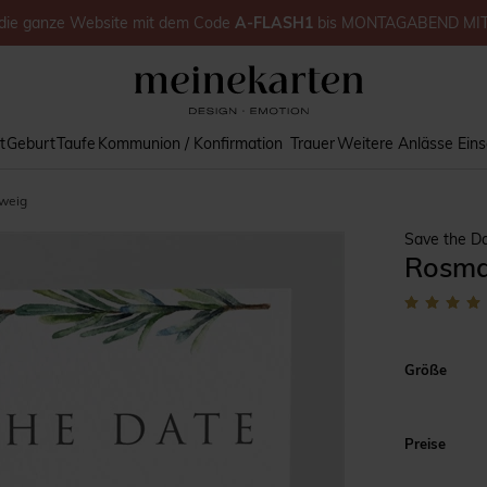
die ganze Website
mit dem Code
A-FLASH1
bis
MONTAGABEND MI
t
Geburt
Taufe
Kommunion / Konfirmation
Trauer
Weitere Anlässe
Ein
weig
Save the D
Rosma
Größe
Preise