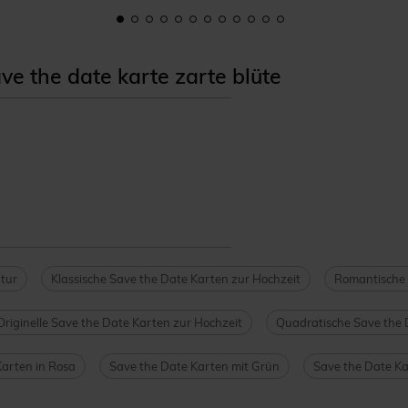
 the date karte zarte blüte
tur
Klassische Save the Date Karten zur Hochzeit
Romantische 
Originelle Save the Date Karten zur Hochzeit
Quadratische Save the 
Karten in Rosa
Save the Date Karten mit Grün
Save the Date Ka