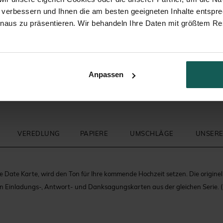
 verbessern und Ihnen die am besten geeigneten Inhalte entspr
inaus zu präsentieren. Wir behandeln Ihre Daten mit größtem Re
Anpassen
VEREDLUNG
PAPIERE
UMSCHLÄGE
UNSERE
e Date Karte, wird den Ton für Ihre kommende Hochzeit setzen. Die origine
en Einladungs-, Antwort- und Danksagungskarten aus der gleichen Serie.