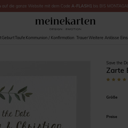
%
auf
die ganze Website
mit dem Code
A-FLASH1
bis
BIS MONTAGA
t
Geburt
Taufe
Kommunion / Konfirmation
Trauer
Weitere Anlässe
Ein
Save the D
Zarte 
Größe
Preise