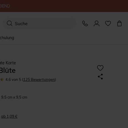
BEND
schulung
ate Karte
Blüte
4.6
von 5
(
125
Bewertungen
)
9,5 cm x 9,5 cm
ab 1,09 €