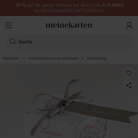
-15
%
auf
die ganze Website
mit dem Code
A-FLASH1
bis
MONTAGABEND MITTERNACH
Startseite
>
Geschenkboxen zur Hochzeit
>
Herzschlag